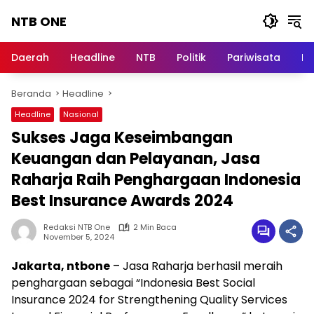
Langsung
NTB ONE
ke
konten
Terdepan
dan
Daerah
Headline
NTB
Politik
Pariwisata
Na
Dalam
Informasi
Beranda
Headline
Berita
Lombok
Headline
Nasional
Sukses Jaga Keseimbangan
Keuangan dan Pelayanan, Jasa
Raharja Raih Penghargaan Indonesia
Best Insurance Awards 2024
Redaksi NTB One
2 Min Baca
November 5, 2024
Jakarta, ntbone
– Jasa Raharja berhasil meraih
penghargaan sebagai “Indonesia Best Social
Insurance 2024 for Strengthening Quality Services