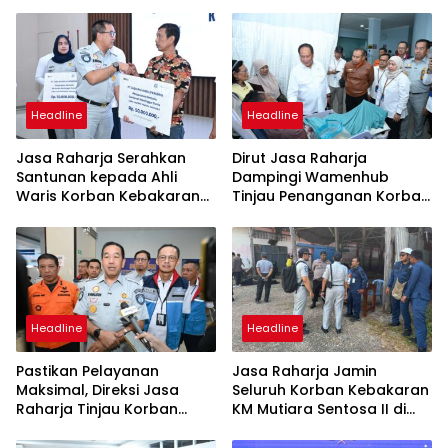
Headline
Headline
Jasa Raharja Serahkan
Dirut Jasa Raharja
Santunan kepada Ahli
Dampingi Wamenhub
Waris Korban Kebakaran
Tinjau Penanganan Korban
KM Mutiara Sentosa II
KM Mutiara Sentosa II di RS
PHC Surabaya
Headline
Headline
Pastikan Pelayanan
Jasa Raharja Jamin
Maksimal, Direksi Jasa
Seluruh Korban Kebakaran
Raharja Tinjau Korban
KM Mutiara Sentosa II di
Kebakaran KM Mutiara
Perairan Sumenep
Sentosa II