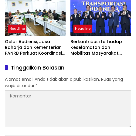
Headline
Headline
Gelar Audiensi, Jasa
Berkontribusi terhadap
Raharja dan Kementerian
Keselamatan dan
PANRB Perkuat Koordinasi
Mobilitas Masyarakat,
Tingkatkan Kepatuhan PKB
Jasa Raharja Raih
dan SWDKLLJ
Penghargaan di Ajang
Tinggalkan Balasan
Transportasi Indonesia
Awards 2026
Alamat email Anda tidak akan dipublikasikan.
Ruas yang
wajib ditandai
*