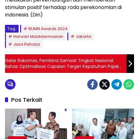
stimulan positif terhadap roda perekonomian di
Indonesia. (Din)
Tag:
BUMN Awards 2024
Harwan Muldidarmawan
Jakarta
Jasa Raharja
Gelar Rakornas, Pembina Samsat Tingkat Nasional
Bahas Optimalisasi Capaian Target Kepatuhan Pajak
Kendaraan Bermotor 2024
Pos Terkait