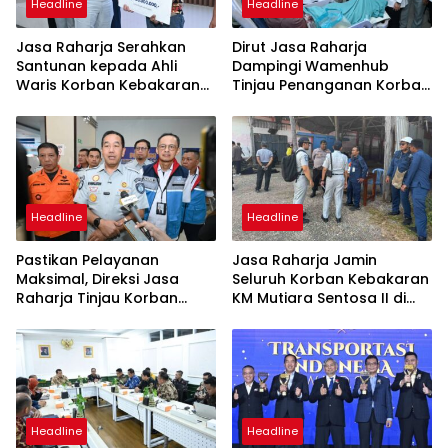
Headline
Headline
Jasa Raharja Serahkan
Dirut Jasa Raharja
Santunan kepada Ahli
Dampingi Wamenhub
Waris Korban Kebakaran
Tinjau Penanganan Korban
KM Mutiara Sentosa II
KM Mutiara Sentosa II di RS
PHC Surabaya
Headline
Headline
Pastikan Pelayanan
Jasa Raharja Jamin
Maksimal, Direksi Jasa
Seluruh Korban Kebakaran
Raharja Tinjau Korban
KM Mutiara Sentosa II di
Kebakaran KM Mutiara
Perairan Sumenep
Sentosa II
Headline
Headline