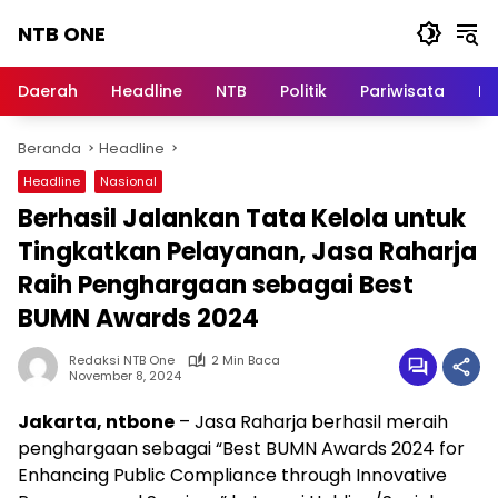
Langsung
NTB ONE
ke
konten
Terdepan
dan
Daerah
Headline
NTB
Politik
Pariwisata
Na
Dalam
Informasi
Beranda
Headline
Berita
Lombok
Headline
Nasional
Berhasil Jalankan Tata Kelola untuk
Tingkatkan Pelayanan, Jasa Raharja
Raih Penghargaan sebagai Best
BUMN Awards 2024
Redaksi NTB One
2 Min Baca
November 8, 2024
Jakarta, ntbone
– Jasa Raharja berhasil meraih
penghargaan sebagai “Best BUMN Awards 2024 for
Enhancing Public Compliance through Innovative