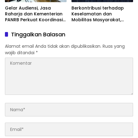
Gelar Audiensi, Jasa
Berkontribusi terhadap
Raharja dan Kementerian
Keselamatan dan
PANRB Perkuat Koordinasi
Mobilitas Masyarakat,
Tingkatkan Kepatuhan PKB
Jasa Raharja Raih
dan SWDKLLJ
Penghargaan di Ajang
Tinggalkan Balasan
Transportasi Indonesia
Awards 2026
Alamat email Anda tidak akan dipublikasikan.
Ruas yang
wajib ditandai
*