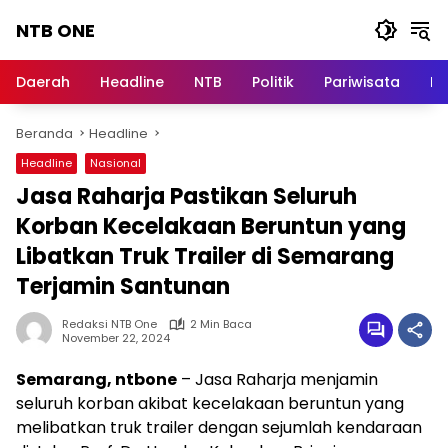
Langsung
NTB ONE
ke
konten
Terdepan
dan
Daerah
Headline
NTB
Politik
Pariwisata
Na
Dalam
Informasi
Beranda
Headline
Berita
Lombok
Headline
Nasional
Jasa Raharja Pastikan Seluruh
Korban Kecelakaan Beruntun yang
Libatkan Truk Trailer di Semarang
Terjamin Santunan
Redaksi NTB One
2 Min Baca
November 22, 2024
Semarang, ntbone
– Jasa Raharja menjamin
seluruh korban akibat kecelakaan beruntun yang
melibatkan truk trailer dengan sejumlah kendaraan