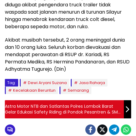
diduga akibat pengendara truck trailer tidak
waspada saat jalanan menurun di turunan Silayur
hingga menabrak kendaraan truck colt diesel,
beberapa sepeda motor, dan ruko.
Akibat musibah tersebut, 2 orang meninggal dunia
dan 10 orang luka. Seluruh korban dievakuasi dan
mendapat perawatan di RSUP dr. Kariadi, RS
Permata Medika, RS Hermina Pandanaran, dan RSUD
Adhyatma Tugurejo. (Din)
Tag:
Dewi Aryani Suzana
Jasa Raharja
Kecelakaan Beruntun
Semarang
Astra Motor NTB dan Satlantas Polres Lombok Barat
Gelar Edukasi Safety Riding di Pondok Pesantren & SMK
Plus Darul Quran Wal Hadits