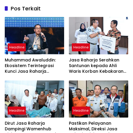
Pos Terkait
Headline
Headline
Muhammad Awaluddin:
Jasa Raharja Serahkan
Ekosistem Terintegrasi
Santunan kepada Ahli
Kunci Jasa Raharja
Waris Korban Kebakaran
Hadirkan Pelayanan
KM Mutiara Sentosa II
Maksimal Kepada
Masyarakat
Headline
Headline
Dirut Jasa Raharja
Pastikan Pelayanan
Dampingi Wamenhub
Maksimal, Direksi Jasa