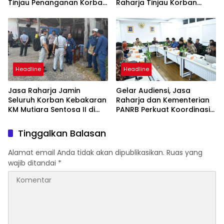
Tinjau Penanganan Korban
Raharja Tinjau Korban
KM Mutiara Sentosa II di RS
Kebakaran KM Mutiara
PHC Surabaya
Sentosa II
Headline
Headline
Jasa Raharja Jamin
Gelar Audiensi, Jasa
Seluruh Korban Kebakaran
Raharja dan Kementerian
KM Mutiara Sentosa II di
PANRB Perkuat Koordinasi
Perairan Sumenep
Tingkatkan Kepatuhan PKB
dan SWDKLLJ
Tinggalkan Balasan
Alamat email Anda tidak akan dipublikasikan.
Ruas yang
wajib ditandai
*