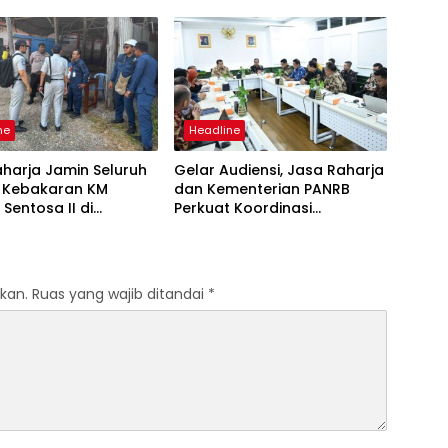
 Sentosa II
Mutiara Sentosa II di RS PHC
Surabaya
ne
Headline
harja Jamin Seluruh
Gelar Audiensi, Jasa Raharja
 Kebakaran KM
dan Kementerian PANRB
 Sentosa II di
Perkuat Koordinasi
an Sumenep
Tingkatkan Kepatuhan PKB
dan SWDKLLJ
kan.
Ruas yang wajib ditandai
*