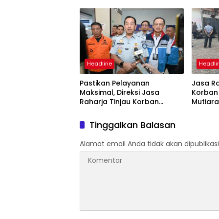
Pelayanan Maksimal Kepada
Mutiara
Masyarakat
Headline
Headli
Pastikan Pelayanan
Jasa Ra
Maksimal, Direksi Jasa
Korban
Raharja Tinjau Korban
Mutiara
Kebakaran KM Mutiara
Perair
Sentosa II
Tinggalkan Balasan
Alamat email Anda tidak akan dipublikasi