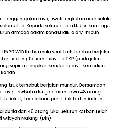
pengguna jalan raya, awak angkutan agar selalu
elamatan. Kepada seluruh pemilik bus kami juga
uh armada dalam kondisi laik jalan,” imbuh
l 15.30 WIB itu bermula saat truk tronton berjalan
atan sedang. Sesampainya di TKP (pada jalan
 sang sopir menepikan kendaraannya kemudian
 kanan.
ng, truk tersebut berjalan mundur. Bersamaan
ju bus pariwisata dengan membawa 48 orang
alu dekat, kecelakaan pun tidak terhindarkan.
l dunia dan 48 orang luka. Seluruh korban telah
i wilayah Malang. (Din)