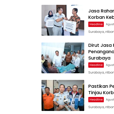
Jasa Rahar
Korban Keb
Headline
Agust
Surabaya, ntbon
Dirut Jasa
Penanganan
Surabaya
Headline
Agust
Surabaya, ntbon
Pastikan P
Tinjau Kor
Headline
Agust
Surabaya, ntbon