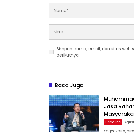
Simpan nama, email, dan situs web 
berikutnya.
Baca Juga
Muhammad A
Jasa Rahar
Masyaraka
Headline
Agust
Yogyakarta, ntbo