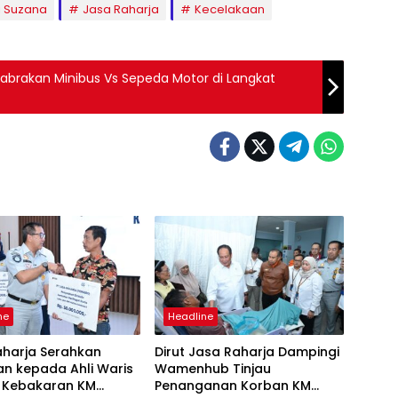
i Suzana
Jasa Raharja
Kecelakaan
Tabrakan Minibus Vs Sepeda Motor di Langkat
ne
Headline
aharja Serahkan
Dirut Jasa Raharja Dampingi
n kepada Ahli Waris
Wamenhub Tinjau
 Kebakaran KM
Penanganan Korban KM