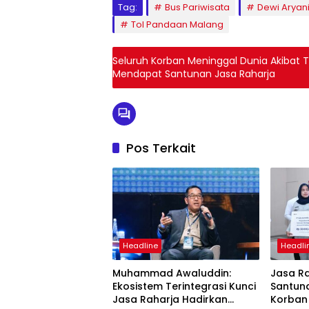
Tag:
Bus Pariwisata
Dewi Aryan
Tol Pandaan Malang
Seluruh Korban Meninggal Dunia Akibat 
Mendapat Santunan Jasa Raharja
Pos Terkait
Headline
Headli
Muhammad Awaluddin:
Jasa R
Ekosistem Terintegrasi Kunci
Santuna
Jasa Raharja Hadirkan
Korban