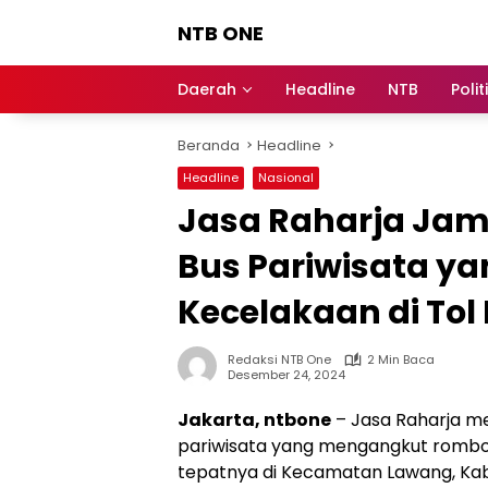
Langsung
NTB ONE
ke
konten
Terdepan
dan
Daerah
Headline
NTB
Polit
Dalam
Informasi
Beranda
Headline
Berita
Lombok
Headline
Nasional
Jasa Raharja Ja
Bus Pariwisata y
Kecelakaan di To
Redaksi NTB One
2 Min Baca
Desember 24, 2024
Jakarta, ntbone
– Jasa Raharja m
pariwisata yang mengangkut rombon
tepatnya di Kecamatan Lawang, Kab