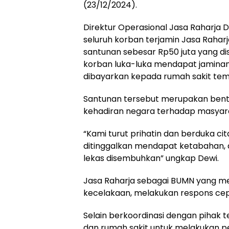
(23/12/2024).
Direktur Operasional Jasa Raharja
seluruh korban terjamin Jasa Rahar
santunan sebesar Rp50 juta yang di
korban luka-luka mendapat jaminan
dibayarkan kepada rumah sakit tem
Santunan tersebut merupakan bentu
kehadiran negara terhadap masyara
“Kami turut prihatin dan berduka ci
ditinggalkan mendapat ketabahan
lekas disembuhkan” ungkap Dewi.
Jasa Raharja sebagai BUMN yang m
kecelakaan, melakukan respons cep
Selain berkoordinasi dengan pihak t
dan rumah sakit untuk melakukan 