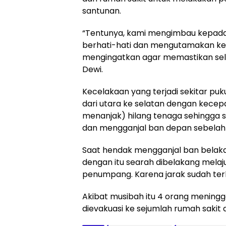
santunan.
“Tentunya, kami mengimbau kepada 
berhati-hati dan mengutamakan kes
mengingatkan agar memastikan selur
Dewi.
Kecelakaan yang terjadi sekitar puku
dari utara ke selatan dengan kecep
menanjak) hilang tenaga sehingga
dan mengganjal ban depan sebelah
Saat hendak mengganjal ban belaka
dengan itu searah dibelakang mela
penumpang. Karena jarak sudah terl
Akibat musibah itu 4 orang meningga
dievakuasi ke sejumlah rumah sakit d