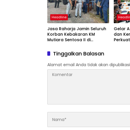
Headline
Headli
Jasa Raharja Jamin Seluruh
Gelar A
Korban Kebakaran KM
dan Ke
Mutiara Sentosa II di
Perkuat
Perairan Sumenep
Tingka
dan SW
Tinggalkan Balasan
Alamat email Anda tidak akan dipublikasi