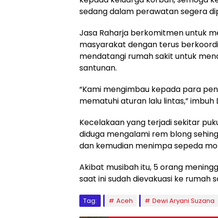
sedang dalam perawatan segera dipu
Jasa Raharja berkomitmen untuk m
masyarakat dengan terus berkoordi
mendatangi rumah sakit untuk men
santunan.
“Kami mengimbau kepada para pengg
mematuhi aturan lalu lintas,” imbuh 
Kecelakaan yang terjadi sekitar puk
diduga mengalami rem blong sehin
dan kemudian menimpa sepeda mot
Akibat musibah itu, 5 orang meningg
saat ini sudah dievakuasi ke rumah s
Tag:
Aceh
Dewi Aryani Suzana