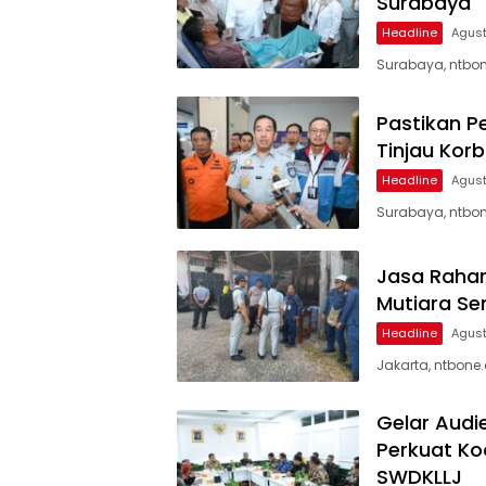
Surabaya
Headline
Agust
Surabaya, ntbon
Pastikan P
Tinjau Kor
Headline
Agust
Surabaya, ntbon
Jasa Rahar
Mutiara Se
Headline
Agust
Jakarta, ntbone
Gelar Audi
Perkuat Ko
SWDKLLJ