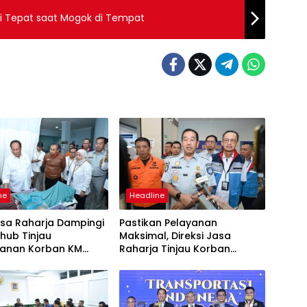
si Tepat saat Mogok di Tempat
ne
Headline
asa Raharja Dampingi
Pastikan Pelayanan
ub Tinjau
Maksimal, Direksi Jasa
anan Korban KM
Raharja Tinjau Korban
 Sentosa II di RS PHC
Kebakaran KM Mutiara
ya
Sentosa II