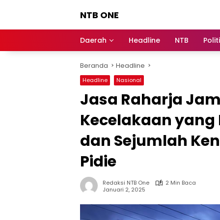
Langsung
NTB ONE
ke
konten
Terdepan
dan
Daerah
Headline
NTB
Polit
Dalam
Informasi
Beranda
Headline
Berita
Lombok
Headline
Nasional
Jasa Raharja Jam
Kecelakaan yang 
dan Sejumlah Ken
Pidie
Redaksi NTB One
2 Min Baca
Januari 2, 2025