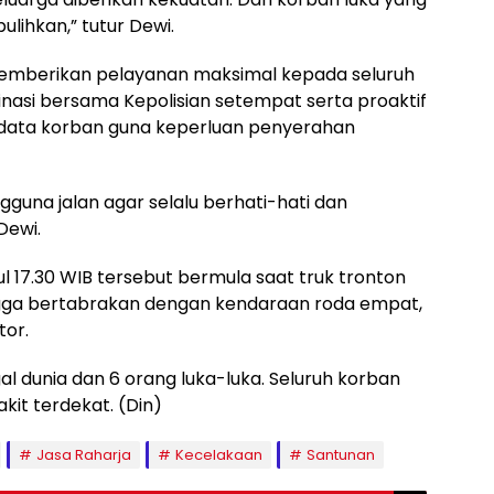
lihkan,” tutur Dewi.
emberikan pelayanan maksimal kepada seluruh
nasi bersama Kepolisian setempat serta proaktif
data korban guna keperluan penyerahan
una jalan agar selalu berhati-hati dan
Dewi.
ul 17.30 WIB tersebut bermula saat truk tronton
gga bertabrakan dengan kendaraan roda empat,
or.
al dunia dan 6 orang luka-luka. Seluruh korban
akit terdekat. (Din)
Jasa Raharja
Kecelakaan
Santunan