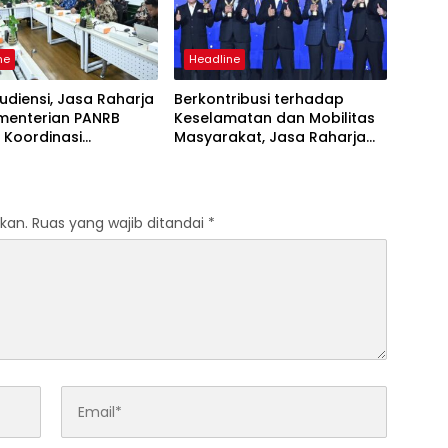
ne
Headline
udiensi, Jasa Raharja
Berkontribusi terhadap
menterian PANRB
Keselamatan dan Mobilitas
 Koordinasi
Masyarakat, Jasa Raharja
tkan Kepatuhan PKB
Raih Penghargaan di Ajang
DKLLJ
Transportasi Indonesia
Awards 2026
kan.
Ruas yang wajib ditandai
*