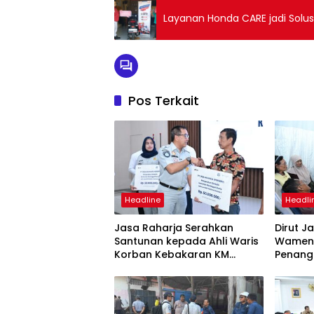
Layanan Honda CARE jadi Solu
Pos Terkait
Headline
Headli
Jasa Raharja Serahkan
Dirut J
Santunan kepada Ahli Waris
Wamenh
Korban Kebakaran KM
Penang
Mutiara Sentosa II
Mutiara
Suraba