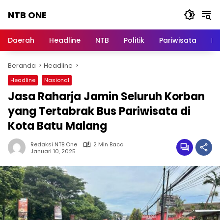
Langsung
NTB ONE
ke
konten
Terdepan
dan
Daerah
Headline
NTB
Politik
Pariwisata
Na
Dalam
Informasi
Beranda
Headline
Berita
Lombok
Headline
Nasional
Jasa Raharja Jamin Seluruh Korban
yang Tertabrak Bus Pariwisata di
Kota Batu Malang
Redaksi NTB One
2 Min Baca
Januari 10, 2025