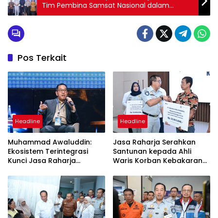
Tim Pembina Samsat Nasional dalam
Meningkatkan Kepatuhan Pajak Kendaraan
Pos Terkait
Headline
Headline
Muhammad Awaluddin:
Jasa Raharja Serahkan
Ekosistem Terintegrasi
Santunan kepada Ahli
Kunci Jasa Raharja
Waris Korban Kebakaran
Hadirkan Pelayanan
KM Mutiara Sentosa II
Maksimal Kepada
Masyarakat