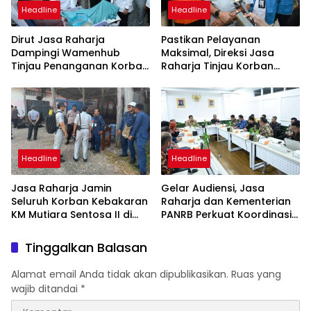
Headline
Headline
Dirut Jasa Raharja
Pastikan Pelayanan
Dampingi Wamenhub
Maksimal, Direksi Jasa
Tinjau Penanganan Korban
Raharja Tinjau Korban
KM Mutiara Sentosa II di RS
Kebakaran KM Mutiara
PHC Surabaya
Sentosa II
Headline
Headline
Jasa Raharja Jamin
Gelar Audiensi, Jasa
Seluruh Korban Kebakaran
Raharja dan Kementerian
KM Mutiara Sentosa II di
PANRB Perkuat Koordinasi
Perairan Sumenep
Tingkatkan Kepatuhan PKB
dan SWDKLLJ
Tinggalkan Balasan
Alamat email Anda tidak akan dipublikasikan.
Ruas yang
wajib ditandai
*