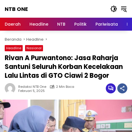
Langsung
NTB ONE
ke
konten
Terdepan
dan
Daerah
Headline
NTB
Politik
Pariwisata
Na
Dalam
Informasi
Beranda
Headline
Berita
Lombok
Headline
Nasional
Rivan A Purwantono: Jasa Raharja
Santuni Seluruh Korban Kecelakaan
Lalu Lintas di GTO Ciawi 2 Bogor
Redaksi NTB One
2 Min Baca
Februari 5, 2025