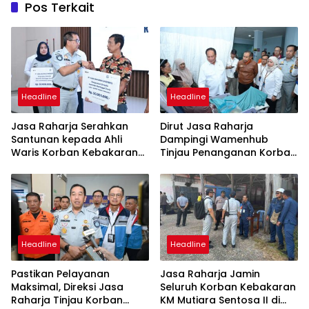
Pos Terkait
Headline
Headline
Jasa Raharja Serahkan
Dirut Jasa Raharja
Santunan kepada Ahli
Dampingi Wamenhub
Waris Korban Kebakaran
Tinjau Penanganan Korban
KM Mutiara Sentosa II
KM Mutiara Sentosa II di RS
PHC Surabaya
Headline
Headline
Pastikan Pelayanan
Jasa Raharja Jamin
Maksimal, Direksi Jasa
Seluruh Korban Kebakaran
Raharja Tinjau Korban
KM Mutiara Sentosa II di