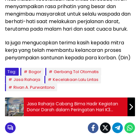
menyampaikan rasa prihatin yang besar dan
mengimbau masyarakat untuk selalu waspada dan
berhati-hati saat melakukan perjalanan darat,
terutama pada malam hari dan saat cuaca buruk.
Ia juga mengucapkan terima kasih kepada mitra
kerja yang telah membantu kelancaran proses
penyampaian santunan kepada para korban. (Din)
Tag:
Bogor
Gerbang Tol Otomatis
Jasa Raharja
Kecelakaan Lalu Lintas
Rivan A. Purwantono
Jasa Raharja Cabang Bima Hadir Kegiatan
Donor Darah dalam Peringatan Hari K3
Nasional di Kantor Pelindo Kota Bima