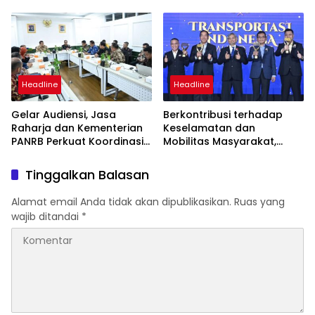
Kebakaran KM Mutiara
Perairan Sumenep
Sentosa II
Headline
Headline
Gelar Audiensi, Jasa
Berkontribusi terhadap
Raharja dan Kementerian
Keselamatan dan
PANRB Perkuat Koordinasi
Mobilitas Masyarakat,
Tingkatkan Kepatuhan PKB
Jasa Raharja Raih
dan SWDKLLJ
Penghargaan di Ajang
Tinggalkan Balasan
Transportasi Indonesia
Awards 2026
Alamat email Anda tidak akan dipublikasikan.
Ruas yang
wajib ditandai
*