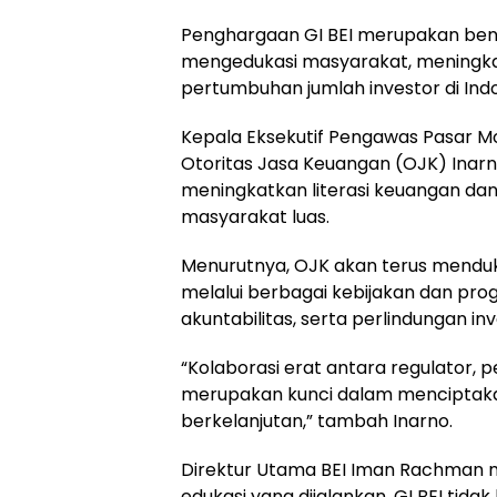
Penghargaan GI BEI merupakan bent
mengedukasi masyarakat, meningkat
pertumbuhan jumlah investor di Indo
Kepala Eksekutif Pengawas Pasar Mo
Otoritas Jasa Keuangan (OJK) Inarno
meningkatkan literasi keuangan dan
masyarakat luas.
Menurutnya, OJK akan terus mendu
melalui berbagai kebijakan dan prog
akuntabilitas, serta perlindungan inv
“Kolaborasi erat antara regulator, pe
merupakan kunci dalam menciptakan
berkelanjutan,” tambah Inarno.
Direktur Utama BEI Iman Rachman 
edukasi yang dijalankan, GI BEI tida