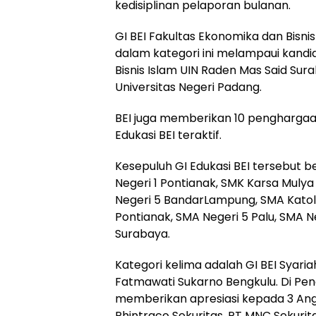
kedisiplinan pelaporan bulanan.
GI BEI Fakultas Ekonomika dan Bisni
dalam kategori ini melampaui kandid
Bisnis Islam UIN Raden Mas Said Sura
Universitas Negeri Padang.
BEI juga memberikan 10 penghargaa
Edukasi BEI teraktif.
Kesepuluh GI Edukasi BEI tersebut be
Negeri 1 Pontianak, SMK Karsa Muly
Negeri 5 BandarLampung, SMA Katol
Pontianak, SMA Negeri 5 Palu, SMA N
Surabaya.
Kategori kelima adalah GI BEI Syariah
Fatmawati Sukarno Bengkulu. Di Peng
memberikan apresiasi kepada 3 Anggo
Phintraco Sekuritas, PT MNC Sekuritas