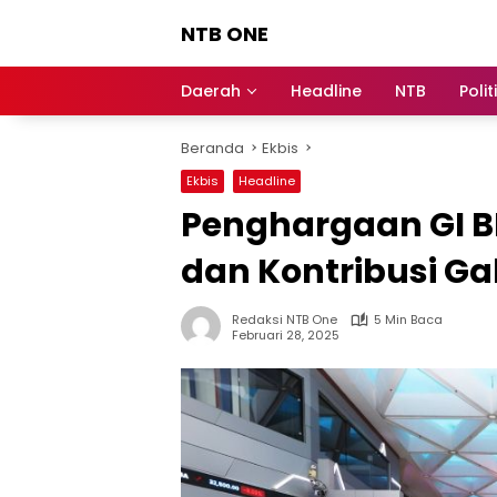
Langsung
NTB ONE
ke
konten
Terdepan
dan
Daerah
Headline
NTB
Polit
Dalam
Informasi
Beranda
Ekbis
Berita
Lombok
Ekbis
Headline
Penghargaan GI BEI
dan Kontribusi Gal
Redaksi NTB One
5 Min Baca
Februari 28, 2025