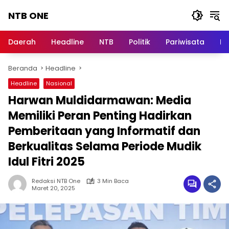
Langsung
NTB ONE
ke
konten
Terdepan
dan
Daerah
Headline
NTB
Politik
Pariwisata
Na
Dalam
Informasi
Beranda
Headline
Berita
Lombok
Headline
Nasional
Harwan Muldidarmawan: Media
Memiliki Peran Penting Hadirkan
Pemberitaan yang Informatif dan
Berkualitas Selama Periode Mudik
Idul Fitri 2025
Redaksi NTB One
3 Min Baca
Maret 20, 2025