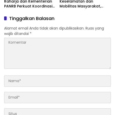
Raharja dan Kementerian
Keselamatan dan
PANRB Perkuat Koordinasi
Mobilitas Masyarakat,
Tingkatkan Kepatuhan PKB
Jasa Raharja Raih
dan SWDKLLJ
Penghargaan di Ajang
Tinggalkan Balasan
Transportasi Indonesia
Awards 2026
Alamat email Anda tidak akan dipublikasikan.
Ruas yang
wajib ditandai
*