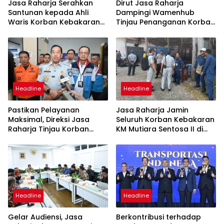
Jasa Raharja Serahkan
Dirut Jasa Raharja
Santunan kepada Ahli
Dampingi Wamenhub
Waris Korban Kebakaran
Tinjau Penanganan Korban
KM Mutiara Sentosa II
KM Mutiara Sentosa II di RS
PHC Surabaya
Headline
Headline
Pastikan Pelayanan
Jasa Raharja Jamin
Maksimal, Direksi Jasa
Seluruh Korban Kebakaran
Raharja Tinjau Korban
KM Mutiara Sentosa II di
Kebakaran KM Mutiara
Perairan Sumenep
Sentosa II
Headline
Headline
Gelar Audiensi, Jasa
Berkontribusi terhadap