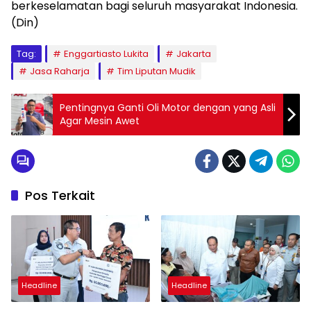
berkeselamatan bagi seluruh masyarakat Indonesia.
(Din)
Tag:
Enggartiasto Lukita
Jakarta
Jasa Raharja
Tim Liputan Mudik
Pentingnya Ganti Oli Motor dengan yang Asli
Agar Mesin Awet
Pos Terkait
Headline
Headline