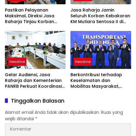
Pastikan Pelayanan
Jasa Raharja Jamin
Maksimal, Direksi Jasa
Seluruh Korban Kebakaran
Raharja Tinjau Korban
KM Mutiara Sentosa II di
Kebakaran KM Mutiara
Perairan Sumenep
Sentosa II
Headline
Headline
Gelar Audiensi, Jasa
Berkontribusi terhadap
Raharja dan Kementerian
Keselamatan dan
PANRB Perkuat Koordinasi
Mobilitas Masyarakat,
Tingkatkan Kepatuhan PKB
Jasa Raharja Raih
dan SWDKLLJ
Penghargaan di Ajang
Tinggalkan Balasan
Transportasi Indonesia
Awards 2026
Alamat email Anda tidak akan dipublikasikan.
Ruas yang
wajib ditandai
*