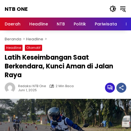
Langsung
NTB ONE
ke
konten
Terdepan
dan
Daerah
Headline
NTB
Politik
Pariwisata
Na
Dalam
Informasi
Beranda
Headline
Berita
Lombok
Headline
Otomotif
Latih Keseimbangan Saat
Berkendara, Kunci Aman di Jalan
Raya
Redaksi NTB One
2 Min Baca
Juni 1, 2025