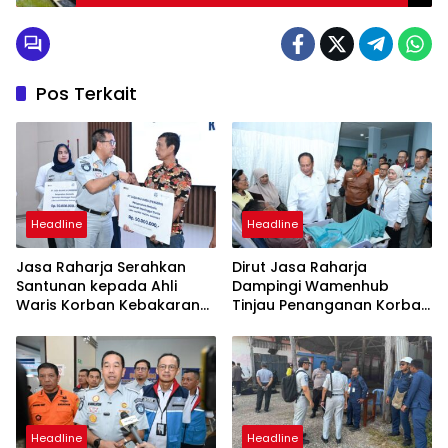
Pengabdian
Pos Terkait
Headline
Headline
Jasa Raharja Serahkan
Dirut Jasa Raharja
Santunan kepada Ahli
Dampingi Wamenhub
Waris Korban Kebakaran
Tinjau Penanganan Korban
KM Mutiara Sentosa II
KM Mutiara Sentosa II di RS
PHC Surabaya
Headline
Headline