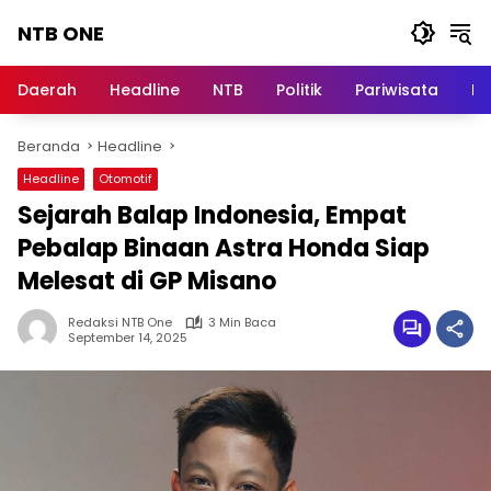
Langsung
NTB ONE
ke
konten
Terdepan
dan
Daerah
Headline
NTB
Politik
Pariwisata
Na
Dalam
Informasi
Beranda
Headline
Berita
Lombok
Headline
Otomotif
Sejarah Balap Indonesia, Empat
Pebalap Binaan Astra Honda Siap
Melesat di GP Misano
Redaksi NTB One
3 Min Baca
September 14, 2025