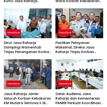
Kunci Jasa Raharja
Waris Korban Kebakaran
Hadirkan Pelayanan
KM Mutiara Sentosa II
Maksimal Kepada
Masyarakat
Headline
Headline
Dirut Jasa Raharja
Pastikan Pelayanan
Dampingi Wamenhub
Maksimal, Direksi Jasa
Tinjau Penanganan Korban
Raharja Tinjau Korban
KM Mutiara Sentosa II di RS
Kebakaran KM Mutiara
PHC Surabaya
Sentosa II
Headline
Headline
Jasa Raharja Jamin
Gelar Audiensi, Jasa
Seluruh Korban Kebakaran
Raharja dan Kementerian
KM Mutiara Sentosa II di
PANRB Perkuat Koordinasi