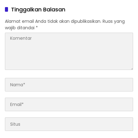
Perairan Sumenep
Tingkatkan Kepatuhan PKB
dan SWDKLLJ
Tinggalkan Balasan
Alamat email Anda tidak akan dipublikasikan.
Ruas yang
wajib ditandai
*