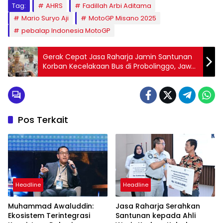
Tag:
AHRS
Fadillah Arbi Aditama
Mario Suryo Aji
MotoGP Misano 2025
pebalap Indonesia MotoGP
Gerak Cepat Jasa Raharja Jamin Santunan
Korban Kecelakaan Bus di Probolinggo, Jawa
Timur
Pos Terkait
Headline
Headline
Muhammad Awaluddin:
Jasa Raharja Serahkan
Ekosistem Terintegrasi
Santunan kepada Ahli