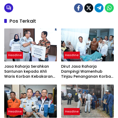
Pos Terkait
Headline
Headline
Jasa Raharja Serahkan
Dirut Jasa Raharja
Santunan kepada Ahli
Dampingi Wamenhub
Waris Korban Kebakaran
Tinjau Penanganan Korban
KM Mutiara Sentosa II
KM Mutiara Sentosa II di RS
PHC Surabaya
Headline
Headline