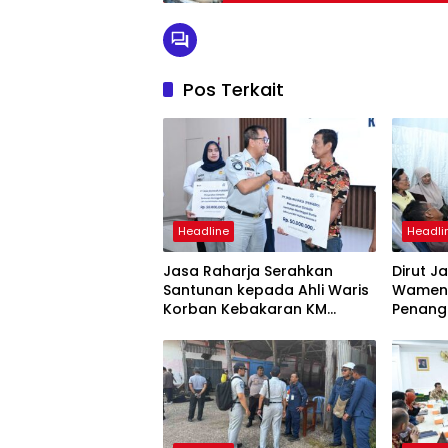
Pos Terkait
Headline
Headli
Jasa Raharja Serahkan
Dirut J
Santunan kepada Ahli Waris
Wamenh
Korban Kebakaran KM
Penang
Mutiara Sentosa II
Mutiara
Suraba