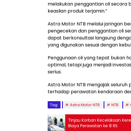
melakukan penggantian oli secara b
keaslian produk terjamin.”
Astra Motor NTB melalui jaringan 
pengecekan dan penggantian oli sesu
dapat berkonsultasi langsung dengan
yang digunakan sesuai dengan kebu
Penggunaan oli yang tepat bukan 
optimal, tetapi juga menjadi inves
serius.
Astra Motor NTB mengajak seluruh 
terhadap perawatan kendaraan de
Tag:
Astra Motor NTB
NTB
Tinjau Korban Kecelakaan Keret
Biaya Perawatan ke 8 RS