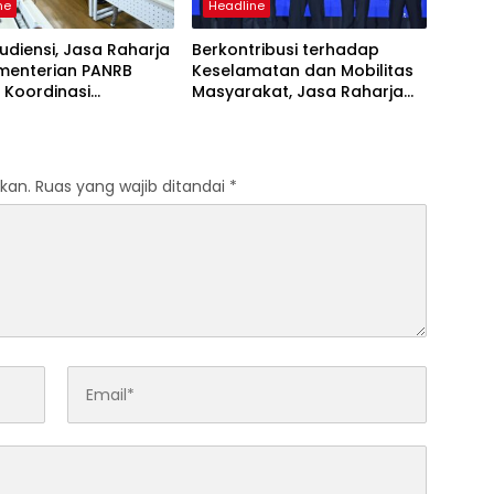
ne
Headline
udiensi, Jasa Raharja
Berkontribusi terhadap
menterian PANRB
Keselamatan dan Mobilitas
 Koordinasi
Masyarakat, Jasa Raharja
tkan Kepatuhan PKB
Raih Penghargaan di Ajang
DKLLJ
Transportasi Indonesia
Awards 2026
kan.
Ruas yang wajib ditandai
*