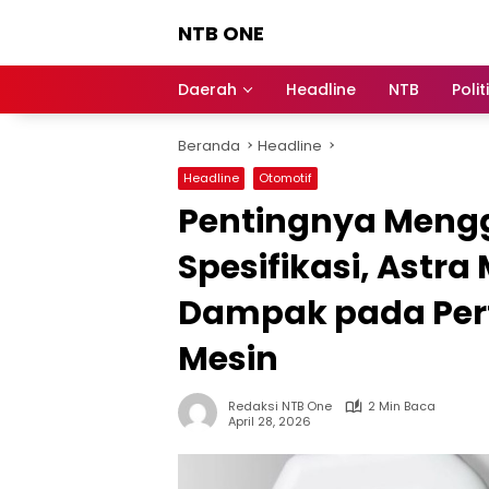
Langsung
NTB ONE
ke
konten
Terdepan
dan
Daerah
Headline
NTB
Polit
Dalam
Informasi
Beranda
Headline
Berita
Lombok
Headline
Otomotif
Pentingnya Mengg
Spesifikasi, Astra
Dampak pada Per
Mesin
Redaksi NTB One
2 Min Baca
April 28, 2026