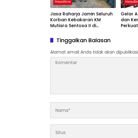
Headline
Headli
Jasa Raharja Jamin Seluruh
Gelar A
Korban Kebakaran KM
dan Ke
Mutiara Sentosa II di
Perkuat
Perairan Sumenep
Tingka
dan SW
Tinggalkan Balasan
Alamat email Anda tidak akan dipublikasi