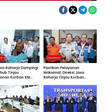
ne
Headline
asa Raharja Dampingi
Pastikan Pelayanan
ub Tinjau
Maksimal, Direksi Jasa
anan Korban KM
Raharja Tinjau Korban
 Sentosa II di RS PHC
Kebakaran KM Mutiara
ya
Sentosa II