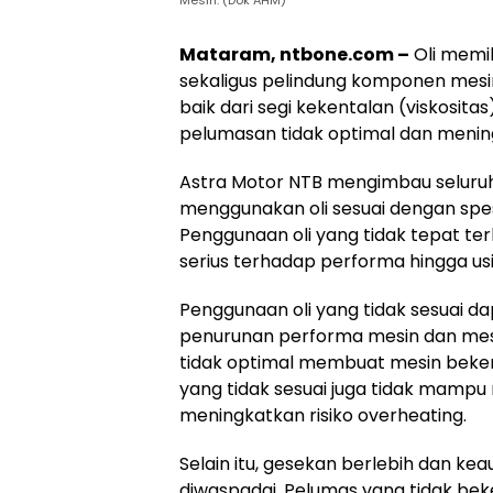
Mesin. (Dok AHM)
Mataram, ntbone.com –
Oli memil
sekaligus pelindung komponen mesin d
baik dari segi kekentalan (viskosi
pelumasan tidak optimal dan mening
Astra Motor NTB mengimbau seluru
menggunakan oli sesuai dengan spes
Penggunaan oli yang tidak tepat t
serius terhadap performa hingga us
Penggunaan oli yang tidak sesuai d
penurunan performa mesin dan mes
tidak optimal membuat mesin bekerj
yang tidak sesuai juga tidak mampu
meningkatkan risiko overheating.
Selain itu, gesekan berlebih dan k
diwaspadai. Pelumas yang tidak b