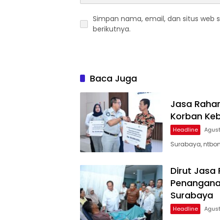
Simpan nama, email, dan situs web 
berikutnya.
Baca Juga
Jasa Rahar
Korban Keb
Headline
Agust
Surabaya, ntbon
Dirut Jasa
Penanganan
Surabaya
Headline
Agust