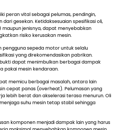
iki peran vital sebagai pelumas, pendingin,
ari gesekan. Ketidaksesuaian spesifikasi oli,
tas) maupun jenisnya, dapat menyebabkan
katkan risiko kerusakan mesin.
h pengguna sepeda motor untuk selalu
ifikasi yang direkomendasikan pabrikan.
erbukti dapat menimbulkan berbagai dampak
ia pakai mesin kendaraan.
apat memicu berbagai masalah, antara lain
in cepat panas (overheat). Pelumasan yang
a lebih berat dan akselerasi terasa menurun. Oli
 menjaga suhu mesin tetap stabil sehingga
eausan komponen menjadi dampak lain yang harus
ekerja maksimal menyebabkan komponen mesin