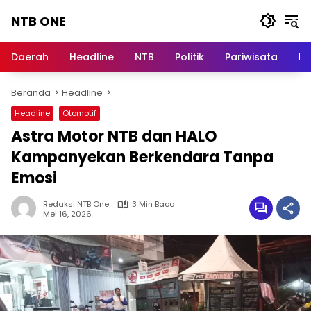
Langsung
NTB ONE
ke
konten
Terdepan
dan
Daerah
Headline
NTB
Politik
Pariwisata
Na
Dalam
Informasi
Beranda
Headline
Berita
Lombok
Headline
Otomotif
Astra Motor NTB dan HALO
Kampanyekan Berkendara Tanpa
Emosi
Redaksi NTB One
3 Min Baca
Mei 16, 2026