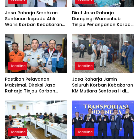
Jasa Raharja Serahkan
Dirut Jasa Raharja
Santunan kepada Ahli
Dampingi Wamenhub
Waris Korban Kebakaran
Tinjau Penanganan Korban
KM Mutiara Sentosa II
KM Mutiara Sentosa II di RS
PHC Surabaya
Headline
Headline
Pastikan Pelayanan
Jasa Raharja Jamin
Maksimal, Direksi Jasa
Seluruh Korban Kebakaran
Raharja Tinjau Korban
KM Mutiara Sentosa II di
Kebakaran KM Mutiara
Perairan Sumenep
Sentosa II
Headline
Headline