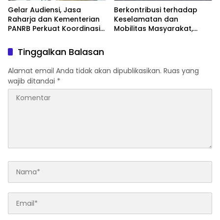
Gelar Audiensi, Jasa
Berkontribusi terhadap
Raharja dan Kementerian
Keselamatan dan
PANRB Perkuat Koordinasi
Mobilitas Masyarakat,
Tingkatkan Kepatuhan PKB
Jasa Raharja Raih
dan SWDKLLJ
Penghargaan di Ajang
Tinggalkan Balasan
Transportasi Indonesia
Awards 2026
Alamat email Anda tidak akan dipublikasikan.
Ruas yang
wajib ditandai
*