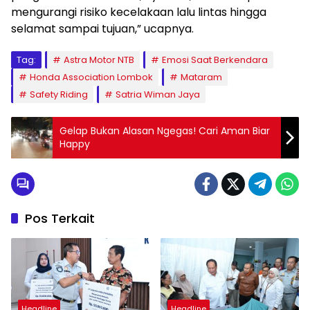
mengurangi risiko kecelakaan lalu lintas hingga
selamat sampai tujuan,” ucapnya.
Tag:
Astra Motor NTB
Emosi Saat Berkendara
Honda Association Lombok
Mataram
Safety Riding
Satria Wiman Jaya
Gelap Bukan Alasan Ngegas! Cari Aman Biar
Happy
Pos Terkait
Headline
Headline