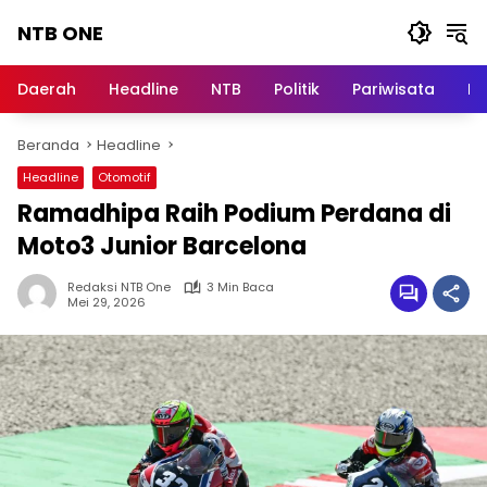
Langsung
NTB ONE
ke
konten
Terdepan
dan
Daerah
Headline
NTB
Politik
Pariwisata
Na
Dalam
Informasi
Beranda
Headline
Berita
Lombok
Headline
Otomotif
Ramadhipa Raih Podium Perdana di
Moto3 Junior Barcelona
Redaksi NTB One
3 Min Baca
Mei 29, 2026