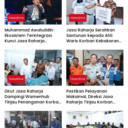
Headline
Headline
Muhammad Awaluddin:
Jasa Raharja Serahkan
Ekosistem Terintegrasi
Santunan kepada Ahli
Kunci Jasa Raharja
Waris Korban Kebakaran
Hadirkan Pelayanan
KM Mutiara Sentosa II
Maksimal Kepada
Masyarakat
Headline
Headline
Dirut Jasa Raharja
Pastikan Pelayanan
Dampingi Wamenhub
Maksimal, Direksi Jasa
Tinjau Penanganan Korban
Raharja Tinjau Korban
KM Mutiara Sentosa II di RS
Kebakaran KM Mutiara
PHC Surabaya
Sentosa II