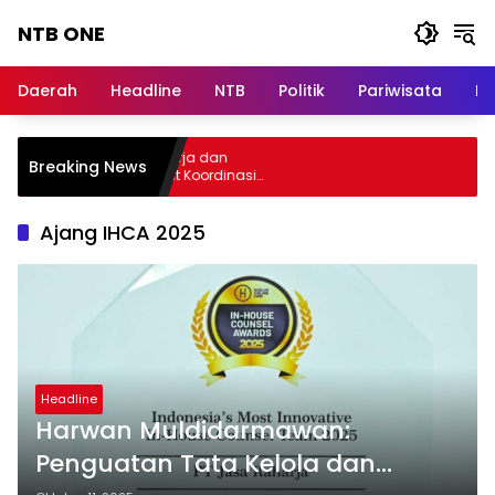
Langsung
NTB ONE
ke
konten
Terdepan
dan
Daerah
Headline
NTB
Politik
Pariwisata
Na
Dalam
Informasi
Berita
elar Audiensi, Jasa Raharja dan
Breaking News
Lombok
ementerian PANRB Perkuat Koordinasi
ingkatkan Kepatuhan PKB dan SWDKLLJ
Ajang IHCA 2025
Headline
Harwan Muldidarmawan:
Penguatan Tata Kelola dan