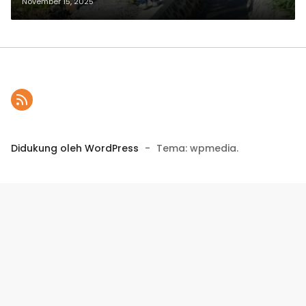
Irigasi di NTB Melesat
November 15, 2025
Didukung oleh WordPress
-
Tema: wpmedia.