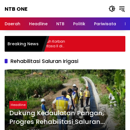
Langsung
NTB ONE
ke
konten
Terdepan
dan
Daerah
Headline
NTB
Politik
Pariwisata
Na
Dalam
Informasi
Berita
sa Raharja Jamin Seluruh Korban
Breaking News
Lombok
bakaran KM Mutiara Sentosa II di
rairan Sumenep
Rehabilitasi Saluran Irigasi
Headline
Dukung Kedaulatan Pangan,
Progres Rehabilitasi Saluran