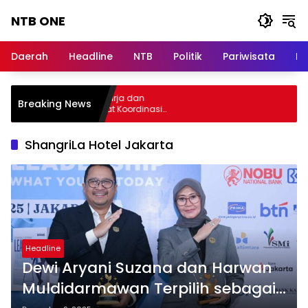
Langsung
NTB ONE
ke
konten
Terdepan
dan
Daerah
Headline
NTB
Politik
Pariwisata
Na
Dalam
Informasi
Berita
elar Audiensi, Jasa Raharja dan
Breaking News
Lombok
ementerian PANRB Perkuat Koordinasi
ingkatkan Kepatuhan PKB dan SWDKLLJ
ShangriLa Hotel Jakarta
Headline
Dewi Aryani Suzana dan Harwan
Muldidarmawan Terpilih sebagai