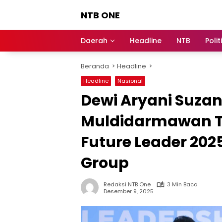
Langsung
NTB ONE
ke
konten
Terdepan
dan
Daerah
Headline
NTB
Polit
Dalam
Informasi
Beranda
Headline
Berita
Lombok
Headline
Nasional
Dewi Aryani Suza
Muldidarmawan Te
Future Leader 202
Group
Redaksi NTB One
3 Min Baca
Desember 9, 2025