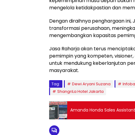
kepemimpinan masa depan bukan ha
mengelola ketidakpastian dan memas
Dengan diraihnya penghargaan ini,
transformasi perusahaan, meningkat
mengembangkan kapasitas pemimpin 
Jasa Raharja akan terus menciptak
pemimpin yang kompeten, visioner
untuk mendukung keberlanjutan per
masyarakat.
Tag:
Dewi Aryani Suzana
Infob
ShangriLa Hotel Jakarta
Amanda Honda Sales Assistant