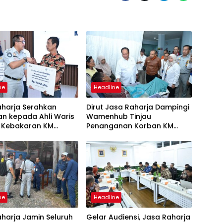
ne
Headline
aharja Serahkan
Dirut Jasa Raharja Dampingi
n kepada Ahli Waris
Wamenhub Tinjau
 Kebakaran KM
Penanganan Korban KM
 Sentosa II
Mutiara Sentosa II di RS PHC
Surabaya
ne
Headline
harja Jamin Seluruh
Gelar Audiensi, Jasa Raharja