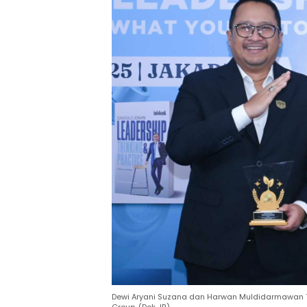
Dewi Aryani Suzana dan Harwan Muldidarmawan Ter
Group. (Dok JR)