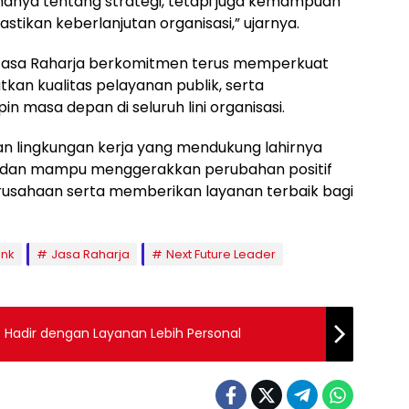
nya tentang strategi, tetapi juga kemampuan
tikan keberlanjutan organisasi,” ujarnya.
 Jasa Raharja berkomitmen terus memperkuat
kan kualitas pelayanan publik, serta
masa depan di seluruh lini organisasi.
an lingkungan kerja yang mendukung lahirnya
, dan mampu menggerakkan perubahan positif
usahaan serta memberikan layanan terbaik bagi
ank
Jasa Raharja
Next Future Leader
 Hadir dengan Layanan Lebih Personal