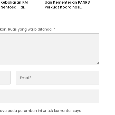
 Kebakaran KM
dan Kementerian PANRB
 Sentosa II di
Perkuat Koordinasi
an Sumenep
Tingkatkan Kepatuhan PKB
dan SWDKLLJ
kan.
Ruas yang wajib ditandai
*
saya pada peramban ini untuk komentar saya