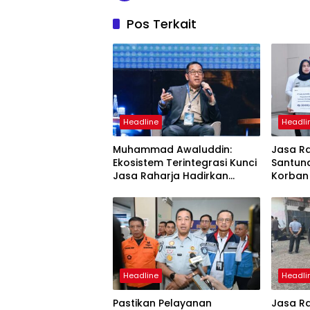
Pos Terkait
Headline
Headli
Muhammad Awaluddin:
Jasa R
Ekosistem Terintegrasi Kunci
Santuna
Jasa Raharja Hadirkan
Korban
Pelayanan Maksimal Kepada
Mutiara
Masyarakat
Headline
Headli
Pastikan Pelayanan
Jasa Ra