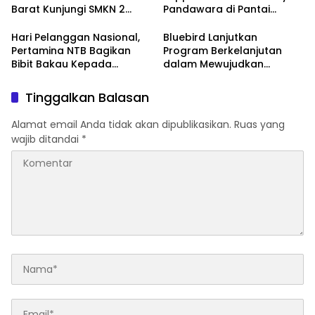
Barat Kunjungi SMKN 2
Pandawara di Pantai
Selong
Labuhan Haji
Hari Pelanggan Nasional,
Bluebird Lanjutkan
Pertamina NTB Bagikan
Program Berkelanjutan
Bibit Bakau Kepada
dalam Mewujudkan
Nelayan
Kesejahteraan Sosial di
Lombok
Tinggalkan Balasan
Alamat email Anda tidak akan dipublikasikan.
Ruas yang
wajib ditandai
*