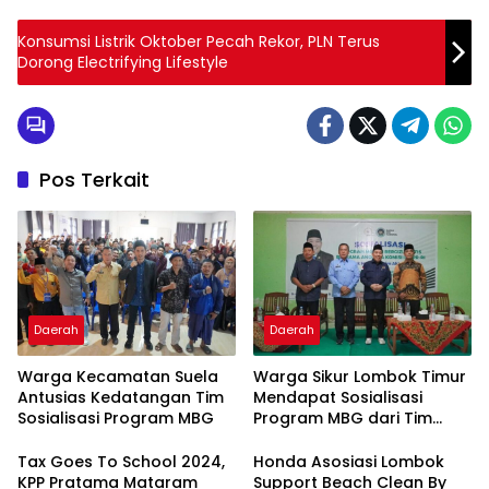
Konsumsi Listrik Oktober Pecah Rekor, PLN Terus
Dorong Electrifying Lifestyle
Pos Terkait
Daerah
Daerah
Warga Kecamatan Suela
Warga Sikur Lombok Timur
Antusias Kedatangan Tim
Mendapat Sosialisasi
Sosialisasi Program MBG
Program MBG dari Tim
Badan Gizi Nasional
Tax Goes To School 2024,
Honda Asosiasi Lombok
KPP Pratama Mataram
Support Beach Clean By