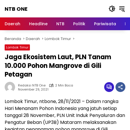
Langsung
NTB ONE
ke
konten
Terdepan
dan
Daerah
Headline
NTB
Politik
Pariwisata
Na
Dalam
Informasi
Beranda
Daerah
Lombok Timur
Berita
Lombok
Lombok Timur
Jaga Ekosistem Laut, PLN Tanam
10.000 Pohon Mangrove di Gili
Petagan
Redaksi NTB One
2 Min Baca
November 29, 2021
Lombok Timur, ntbone, 28/11/2021 – Dalam rangka
Hari Menanam Pohon Indonesia yang jatuh setiap
tanggal 28 November, PLN Unit Induk Penyaluran dan
Pengatur Beban (UP3B) Mataram melaksanakan
kegiatan penanaman pohon mangrove di Gili