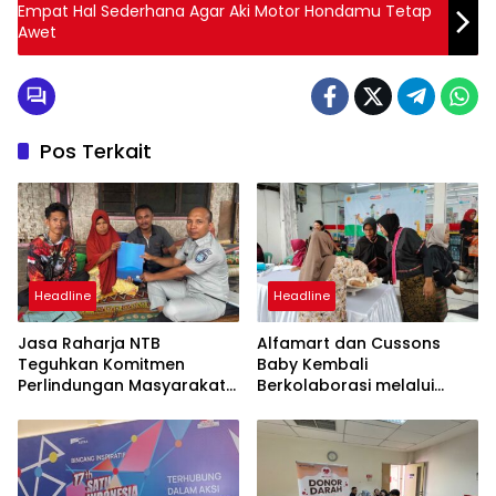
Empat Hal Sederhana Agar Aki Motor Hondamu Tetap
Awet
Pos Terkait
Headline
Headline
Jasa Raharja NTB
Alfamart dan Cussons
Teguhkan Komitmen
Baby Kembali
Perlindungan Masyarakat
Berkolaborasi melalui
Melalui Kinerja Semester I
Alfamart Sahabat
2026
Posyandu, Sasar 2.800 Ibu
dan Anak