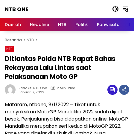
Langsung
NTB ONE
ke
konten
Terdepan
dan
Daerah
Headline
NTB
Politik
Pariwisata
Na
Dalam
Informasi
Beranda
NTB
Berita
Lombok
NTB
Ditlantas Polda NTB Rapat Bahas
Rekayasa Lalu Lintas saat
Pelaksanaan Moto GP
Redaksi NTB One
2 Min Baca
Januari 7, 2022
Mataram, ntbone, 8/1/2022 – Tiket untuk
menyaksikan MotoGP Mandalika 2022 sudah dijual
besok. Penjualannya bisa didapatkan online. MotoGP
Mandalika merupakan seri kedua di MotoGP 2022.
Race yang digelar di sirkuit di Lombok, Nusa