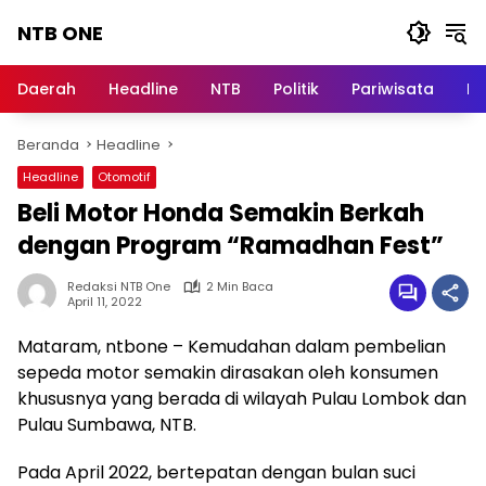
Langsung
NTB ONE
ke
konten
Terdepan
dan
Daerah
Headline
NTB
Politik
Pariwisata
Na
Dalam
Informasi
Beranda
Headline
Berita
Lombok
Headline
Otomotif
Beli Motor Honda Semakin Berkah
dengan Program “Ramadhan Fest”
Redaksi NTB One
2 Min Baca
April 11, 2022
Mataram, ntbone – Kemudahan dalam pembelian
sepeda motor semakin dirasakan oleh konsumen
khususnya yang berada di wilayah Pulau Lombok dan
Pulau Sumbawa, NTB.
Pada April 2022, bertepatan dengan bulan suci