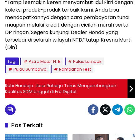
“Tampil semakin keren menyambut Idul Fitri dengan
koleksi produk-produk terbaik kami. Anda bisa
mendapatkannya dengan cara pembayaran tunai
maupun melalui kredit dengan cicilan murah serta
DP ringan. Segera kunjungi Dealer Honda yang
tersebar di seluruh wilayah NTB,” tutup Kresna Murti.
(Din)
Tag:
Astra Motor NTB
Pulau Lombok
Pulau Sumbawa
Ramadhan Fest
Rubi Handojo: Jasa Raharja Terus Mengembangkan
Kualitas SDM Unggul di Era Digital
Pos Terkait