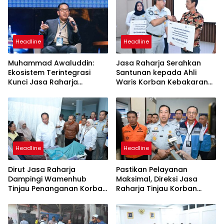
Headline
Headline
Muhammad Awaluddin:
Jasa Raharja Serahkan
Ekosistem Terintegrasi
Santunan kepada Ahli
Kunci Jasa Raharja
Waris Korban Kebakaran
Hadirkan Pelayanan
KM Mutiara Sentosa II
Maksimal Kepada
Masyarakat
Headline
Headline
Dirut Jasa Raharja
Pastikan Pelayanan
Dampingi Wamenhub
Maksimal, Direksi Jasa
Tinjau Penanganan Korban
Raharja Tinjau Korban
KM Mutiara Sentosa II di RS
Kebakaran KM Mutiara
PHC Surabaya
Sentosa II