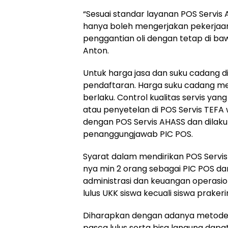
“Sesuai standar layanan POS Servis 
hanya boleh mengerjakan pekerjaan 
penggantian oli dengan tetap di b
Anton.
Untuk harga jasa dan suku cadang di
pendaftaran. Harga suku cadang men
berlaku. Control kualitas servis ya
atau penyetelan di POS Servis TEFA 
dengan POS Servis AHASS dan dilak
penanggungjawab PIC POS.
Syarat dalam mendirikan POS Serv
nya min 2 orang sebagai PIC POS 
administrasi dan keuangan operasion
lulus UKK siswa kecuali siswa prakeri
Diharapkan dengan adanya metode 
pasca lulus serta bisa langung da