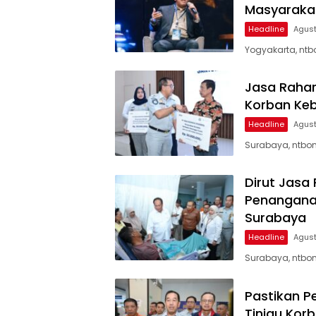
Masyaraka
Headline
Agust
Yogyakarta, ntbo
Jasa Rahar
Korban Keb
Headline
Agust
Surabaya, ntbon
Dirut Jasa
Penanganan
Surabaya
Headline
Agust
Surabaya, ntbon
Pastikan P
Tinjau Kor