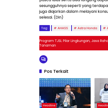
sesungguhnya seperti yang terdapat 
juga diajarkan dalam melayani kons
selesai. (Din)
Tag:
AHASS
Astra Honda
Program TJSL Pilar Lingkungan, Jasa Rah
Tanaman
Pos Terkait
Headline
Headli