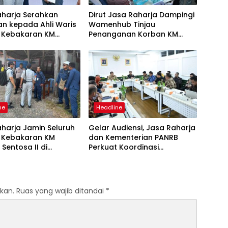
aharja Serahkan
Dirut Jasa Raharja Dampingi
n kepada Ahli Waris
Wamenhub Tinjau
 Kebakaran KM
Penanganan Korban KM
 Sentosa II
Mutiara Sentosa II di RS PHC
Surabaya
ne
Headline
harja Jamin Seluruh
Gelar Audiensi, Jasa Raharja
 Kebakaran KM
dan Kementerian PANRB
 Sentosa II di
Perkuat Koordinasi
an Sumenep
Tingkatkan Kepatuhan PKB
dan SWDKLLJ
kan.
Ruas yang wajib ditandai
*