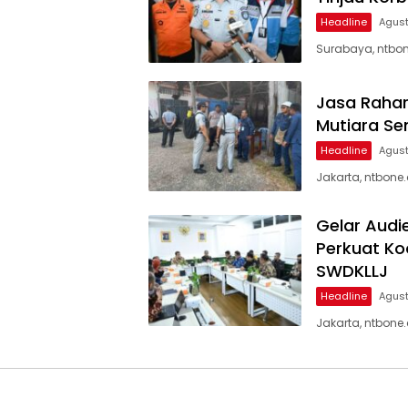
Headline
Agust
Surabaya, ntbon
Jasa Rahar
Mutiara Se
Headline
Agust
Jakarta, ntbone
Gelar Audi
Perkuat Ko
SWDKLLJ
Headline
Agust
Jakarta, ntbone