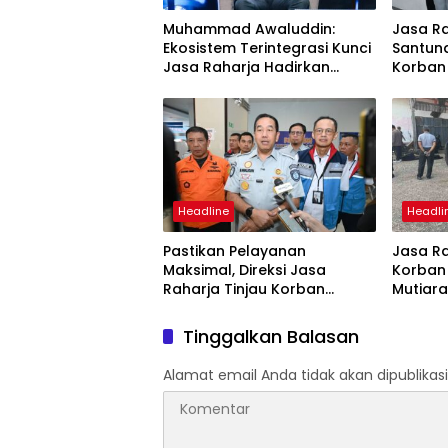
Muhammad Awaluddin:
Jasa R
Ekosistem Terintegrasi Kunci
Santuna
Jasa Raharja Hadirkan
Korban
Pelayanan Maksimal Kepada
Mutiara
Masyarakat
Headline
Headli
Pastikan Pelayanan
Jasa Ra
Maksimal, Direksi Jasa
Korban
Raharja Tinjau Korban
Mutiara
Kebakaran KM Mutiara
Perair
Sentosa II
Tinggalkan Balasan
Alamat email Anda tidak akan dipublikasi