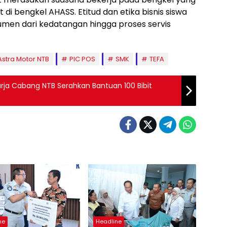
di bengkel AHASS. Etitud dan etika bisnis siswa
umen dari kedatangan hingga proses servis
Astra Motor NTB
PIC POS
SMK
TEFA
arja Cabang NTB Serahkan Bantuan 100 Bibit
ne
Headline