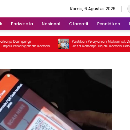
Kamis, 6 Agustus 2026
ik
Pariwisata
Nasional
Otomotif
Pendidikan
arja Dampingi
Pastikan Pelayanan Maksimal, Direks
jau Penanganan Korban
Jasa Raharja Tinjau Korban Kebaka
osa II di RS PHC
KM Mutiara Sentosa II