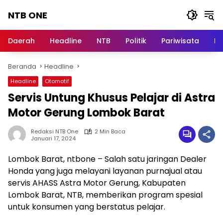
Langsung
NTB ONE
ke
konten
Terdepan
dan
Daerah
Headline
NTB
Politik
Pariwisata
Na
Dalam
Informasi
Beranda
Headline
Berita
Lombok
Headline
Otomotif
Servis Untung Khusus Pelajar di Astra
Motor Gerung Lombok Barat
Redaksi NTB One
2 Min Baca
Januari 17, 2024
Lombok Barat, ntbone – Salah satu jaringan Dealer
Honda yang juga melayani layanan purnajual atau
servis AHASS Astra Motor Gerung, Kabupaten
Lombok Barat, NTB, memberikan program spesial
untuk konsumen yang berstatus pelajar.