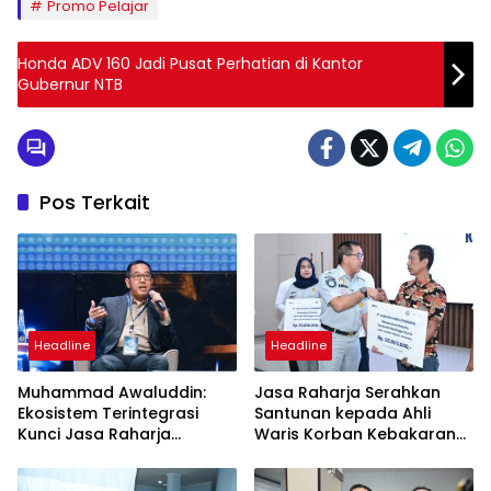
Promo Pelajar
Honda ADV 160 Jadi Pusat Perhatian di Kantor
Gubernur NTB
Pos Terkait
Headline
Headline
Muhammad Awaluddin:
Jasa Raharja Serahkan
Ekosistem Terintegrasi
Santunan kepada Ahli
Kunci Jasa Raharja
Waris Korban Kebakaran
Hadirkan Pelayanan
KM Mutiara Sentosa II
Maksimal Kepada