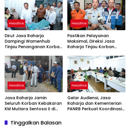
Masyarakat
Headline
Headline
Dirut Jasa Raharja
Pastikan Pelayanan
Dampingi Wamenhub
Maksimal, Direksi Jasa
Tinjau Penanganan Korban
Raharja Tinjau Korban
KM Mutiara Sentosa II di RS
Kebakaran KM Mutiara
PHC Surabaya
Sentosa II
Headline
Headline
Jasa Raharja Jamin
Gelar Audiensi, Jasa
Seluruh Korban Kebakaran
Raharja dan Kementerian
KM Mutiara Sentosa II di
PANRB Perkuat Koordinasi
Perairan Sumenep
Tingkatkan Kepatuhan PKB
dan SWDKLLJ
Tinggalkan Balasan