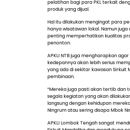
pelatihan bagi para PKL terkait den
produk yang dijual.
Hal itu dilakukan mengingat para pe
hanya wisatawan lokal. Namun juga d
penting memperhatikan kualitas pr
penonton.
APKLI NTB juga mengharapkan agar
kedepannya akan lebih serius mem
yang ada di sekitar kawasan Sirkui
pembinaan.
“Mereka juga pasti akan tertib dan 
segala kegiatan yang akan dilakukan
langsung dengan kehidupan mereka,”
Ningrum atau sering disapa Mbok Ni
APKLI Lombok Tengah sangat mendu
Sirkuit Mandalika dan mendukung pe