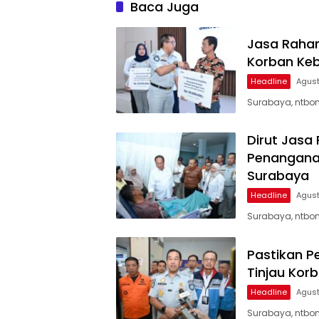
Baca Juga
Jasa Rahar
Korban Keb
Headline
Agust
Surabaya, ntbon
Dirut Jasa
Penanganan
Surabaya
Headline
Agust
Surabaya, ntbon
Pastikan P
Tinjau Kor
Headline
Agust
Surabaya, ntbon