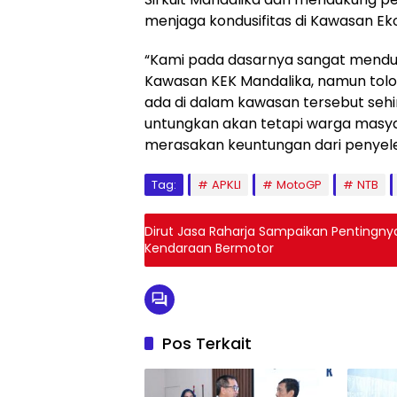
menjaga kondusifitas di Kawasan Ek
“Kami pada dasarnya sangat menduk
Kawasan KEK Mandalika, namun tolo
ada di dalam kawasan tersebut sehi
untungkan akan tetapi warga masyar
merasakan keuntungan dari penyele
Tag:
APKLI
MotoGP
NTB
Dirut Jasa Raharja Sampaikan Pentingnya
Kendaraan Bermotor
Pos Terkait