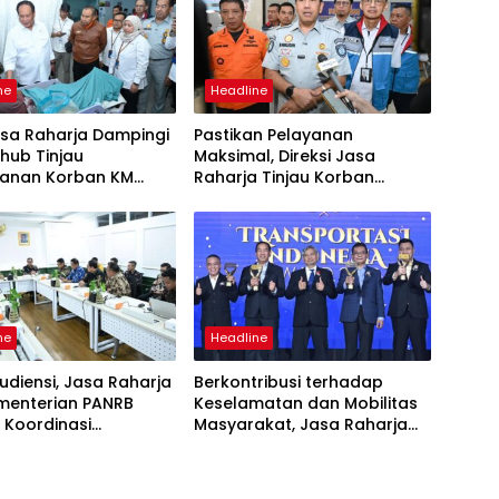
ne
Headline
asa Raharja Dampingi
Pastikan Pelayanan
ub Tinjau
Maksimal, Direksi Jasa
anan Korban KM
Raharja Tinjau Korban
 Sentosa II di RS PHC
Kebakaran KM Mutiara
ya
Sentosa II
ne
Headline
udiensi, Jasa Raharja
Berkontribusi terhadap
menterian PANRB
Keselamatan dan Mobilitas
 Koordinasi
Masyarakat, Jasa Raharja
tkan Kepatuhan PKB
Raih Penghargaan di Ajang
DKLLJ
Transportasi Indonesia
Awards 2026