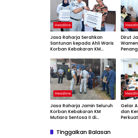
Headline
Headli
Jasa Raharja Serahkan
Dirut J
Santunan kepada Ahli Waris
Wamenh
Korban Kebakaran KM
Penang
Mutiara Sentosa II
Mutiara
Suraba
Headline
Headli
Jasa Raharja Jamin Seluruh
Gelar A
Korban Kebakaran KM
dan Ke
Mutiara Sentosa II di
Perkuat
Perairan Sumenep
Tingka
dan SW
Tinggalkan Balasan