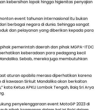
gan kebersihan lapak hingga higienitas penyajian
nonton event tahunan internasional itu bukan
ari berbagai negara di dunia. Sehingga sangat
oduk dan pelayanan yang diberikan kepada para
 pihak pemerintah daerah dan pihak MGPA-ITDC
perhatikan keberadaan para pedagang kecil
t Mandalika. Sebab, mereka juga membutuhkan
taat aturan apabila merasa diperhatikan karena
 di kawasan Sirkuit Mandalika akan berkaitan
 kata Ketua APKLI Lombok Tengah, Baiq Sri Arya
ng.
kung penyelenggaraan event MotoGP 2023 di
nuh pihak keamanan dalam hal ini Polri dalam