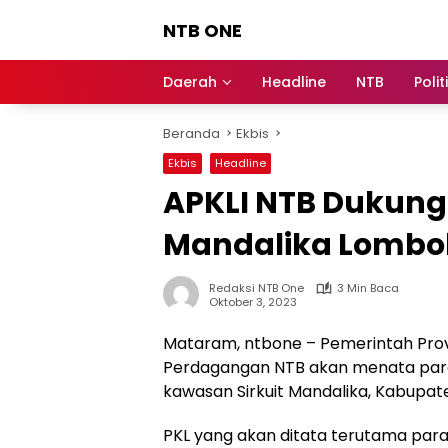
Langsung
NTB ONE
ke
konten
Terdepan
dan
Daerah
Headline
NTB
Polit
Dalam
Informasi
Beranda
Ekbis
Berita
Lombok
Ekbis
Headline
APKLI NTB Dukung
Mandalika Lombo
Redaksi NTB One
3 Min Baca
Oktober 3, 2023
Mataram, ntbone – Pemerintah Provi
Perdagangan NTB akan menata para 
kawasan Sirkuit Mandalika, Kabupa
PKL yang akan ditata terutama para p