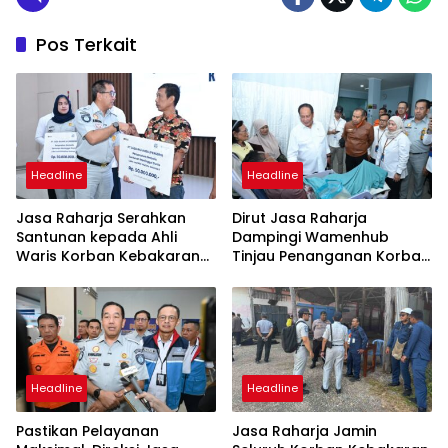
Pos Terkait
Headline
Headline
Jasa Raharja Serahkan
Dirut Jasa Raharja
Santunan kepada Ahli
Dampingi Wamenhub
Waris Korban Kebakaran
Tinjau Penanganan Korban
KM Mutiara Sentosa II
KM Mutiara Sentosa II di RS
PHC Surabaya
Headline
Headline
Pastikan Pelayanan
Jasa Raharja Jamin