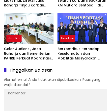
Maksimal, Direksi Jasa
Seluruh Korban Kebakaran
Raharja Tinjau Korban
KM Mutiara Sentosa II di
Kebakaran KM Mutiara
Perairan Sumenep
Sentosa II
Headline
Headline
Gelar Audiensi, Jasa
Berkontribusi terhadap
Raharja dan Kementerian
Keselamatan dan
PANRB Perkuat Koordinasi
Mobilitas Masyarakat,
Tingkatkan Kepatuhan PKB
Jasa Raharja Raih
dan SWDKLLJ
Penghargaan di Ajang
Tinggalkan Balasan
Transportasi Indonesia
Awards 2026
Alamat email Anda tidak akan dipublikasikan.
Ruas yang
wajib ditandai
*