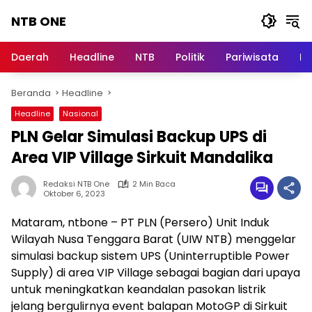
Langsung
NTB ONE
ke
konten
Terdepan
dan
Daerah
Headline
NTB
Politik
Pariwisata
Na
Dalam
Informasi
Beranda
Headline
Berita
Lombok
Headline
Nasional
PLN Gelar Simulasi Backup UPS di
Area VIP Village Sirkuit Mandalika
Redaksi NTB One
2 Min Baca
Oktober 6, 2023
Mataram, ntbone – PT PLN (Persero) Unit Induk
Wilayah Nusa Tenggara Barat (UIW NTB) menggelar
simulasi backup sistem UPS (Uninterruptible Power
Supply) di area VIP Village sebagai bagian dari upaya
untuk meningkatkan keandalan pasokan listrik
jelang bergulirnya event balapan MotoGP di Sirkuit