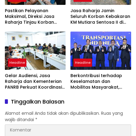
Pastikan Pelayanan
Jasa Raharja Jamin
Maksimal, Direksi Jasa
Seluruh Korban Kebakaran
Raharja Tinjau Korban
KM Mutiara Sentosa II di
Kebakaran KM Mutiara
Perairan Sumenep
Sentosa II
Headline
Headline
Gelar Audiensi, Jasa
Berkontribusi terhadap
Raharja dan Kementerian
Keselamatan dan
PANRB Perkuat Koordinasi
Mobilitas Masyarakat,
Tingkatkan Kepatuhan PKB
Jasa Raharja Raih
dan SWDKLLJ
Penghargaan di Ajang
Tinggalkan Balasan
Transportasi Indonesia
Awards 2026
Alamat email Anda tidak akan dipublikasikan.
Ruas yang
wajib ditandai
*