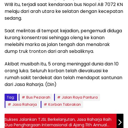
WIB itu, terjadi saat kendaraan bus Nopol AB 7072 KN
melaju dari arah utara ke selatan dengan kecepatan
sedang.
Saat melintas di tempat kejadian, pengemudi diduga
kurang konsentrasi sehingga oleng ke kanan
melebihi marka as jalan tengah dan menabrak
dump truk tronton dari arah sebaliknya.
Akibat musibah itu, 5 orang meninggal dunia dan 10
orang luka. Seluruh korban telah dievakuasi ke
rumah sakit terdekat dan telah mendapat santunan
dari Jasa Raharja. (Din)
Tag:
Bus Peziarah
Jalan Raya Pantura
Jasa Raharja
Korban Tabrakan
Sukses Jalankan TJSL Berkelanjutan, Jasa Raharja Raih
Dua Penghargaan Internasional di Ajang 11th Annual