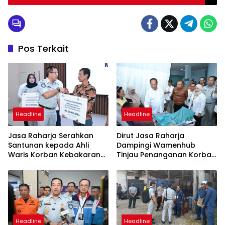
International Finance Awards 2023
Pos Terkait
Headline
Headline
Jasa Raharja Serahkan
Dirut Jasa Raharja
Santunan kepada Ahli
Dampingi Wamenhub
Waris Korban Kebakaran
Tinjau Penanganan Korban
KM Mutiara Sentosa II
KM Mutiara Sentosa II di RS
PHC Surabaya
Headline
Headline