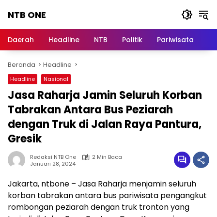
Langsung
NTB ONE
ke
konten
Terdepan
dan
Daerah
Headline
NTB
Politik
Pariwisata
Na
Dalam
Informasi
Beranda
Headline
Berita
Lombok
Headline
Nasional
Jasa Raharja Jamin Seluruh Korban
Tabrakan Antara Bus Peziarah
dengan Truk di Jalan Raya Pantura,
Gresik
Redaksi NTB One
2 Min Baca
Januari 28, 2024
Jakarta, ntbone – Jasa Raharja menjamin seluruh
korban tabrakan antara bus pariwisata pengangkut
rombongan peziarah dengan truk tronton yang