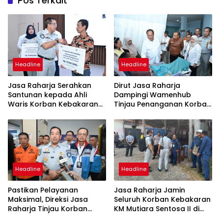
Pos Terkait
Headline
Headline
Jasa Raharja Serahkan
Dirut Jasa Raharja
Santunan kepada Ahli
Dampingi Wamenhub
Waris Korban Kebakaran
Tinjau Penanganan Korban
KM Mutiara Sentosa II
KM Mutiara Sentosa II di RS
PHC Surabaya
Headline
Headline
Pastikan Pelayanan
Jasa Raharja Jamin
Maksimal, Direksi Jasa
Seluruh Korban Kebakaran
Raharja Tinjau Korban
KM Mutiara Sentosa II di
Kebakaran KM Mutiara
Perairan Sumenep