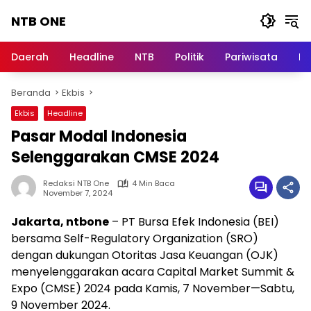
Langsung
NTB ONE
ke
konten
Terdepan
dan
Daerah
Headline
NTB
Politik
Pariwisata
Na
Dalam
Informasi
Beranda
Ekbis
Berita
Lombok
Ekbis
Headline
Pasar Modal Indonesia
Selenggarakan CMSE 2024
Redaksi NTB One
4 Min Baca
November 7, 2024
Jakarta, ntbone
– PT Bursa Efek Indonesia (BEI)
bersama Self-Regulatory Organization (SRO)
dengan dukungan Otoritas Jasa Keuangan (OJK)
menyelenggarakan acara Capital Market Summit &
Expo (CMSE) 2024 pada Kamis, 7 November—Sabtu,
9 November 2024.