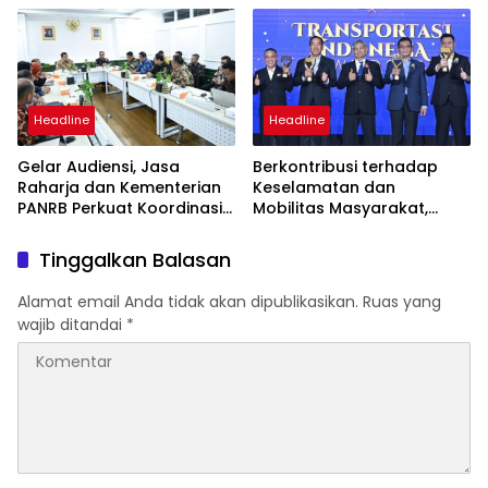
Sentosa II
Headline
Headline
Gelar Audiensi, Jasa
Berkontribusi terhadap
Raharja dan Kementerian
Keselamatan dan
PANRB Perkuat Koordinasi
Mobilitas Masyarakat,
Tingkatkan Kepatuhan PKB
Jasa Raharja Raih
dan SWDKLLJ
Penghargaan di Ajang
Tinggalkan Balasan
Transportasi Indonesia
Awards 2026
Alamat email Anda tidak akan dipublikasikan.
Ruas yang
wajib ditandai
*