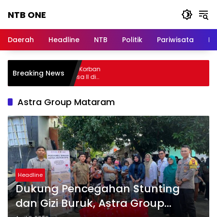
Langsung
NTB ONE
ke
konten
Terdepan
dan
Daerah
Headline
NTB
Politik
Pariwisata
Na
Dalam
Informasi
Berita
 Raharja Jamin Seluruh Korban
Breaking News
Lombok
aran KM Mutiara Sentosa II di
iran Sumenep
Astra Group Mataram
Headline
Dukung Pencegahan Stunting
dan Gizi Buruk, Astra Group