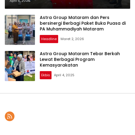
Mataram Distribusikan Makanan
April 8, 2026
Tambahan di Posyandu
Kelurahan Cakranegara Selatan
Astra Group Mataram dan Pers
bersinergi Berbagi Paket Buka Puasa di
PA Muhammadiyah Mataram
Headline
Maret 2, 2026
Astra Group Mataram Tebar Berkah
Lewat Berbagai Program
Kemasyarakatan
Ekbis
April 4, 2025