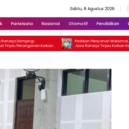
Sabtu, 8 Agustus 2026
ik
Pariwisata
Nasional
Otomotif
Pendidikan
harja Dampingi
Pastikan Pelayanan Maksimal, Dire
njau Penanganan Korban
Jasa Raharja Tinjau Korban Keba
tosa II di RS PHC
KM Mutiara Sentosa II