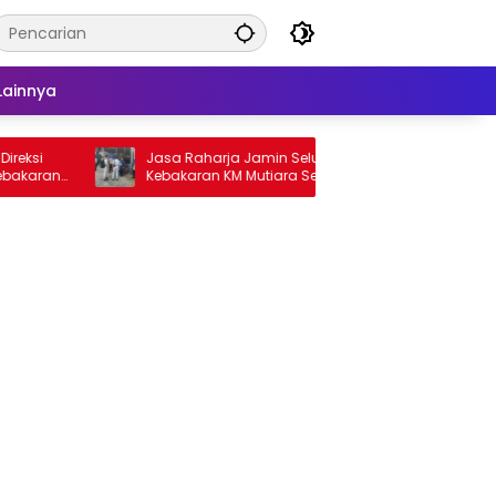
Lainnya
ksi
Jasa Raharja Jamin Seluruh Korban
Gel
karan
Kebakaran KM Mutiara Sentosa II di
Kem
Perairan Sumenep
Tin