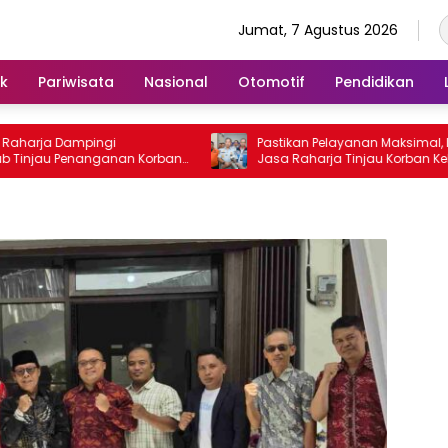
Jumat, 7 Agustus 2026
ik
Pariwisata
Nasional
Otomotif
Pendidikan
aharja Dampingi
Pastikan Pelayanan Maksimal, Dire
njau Penanganan Korban
Jasa Raharja Tinjau Korban Keba
ntosa II di RS PHC
KM Mutiara Sentosa II