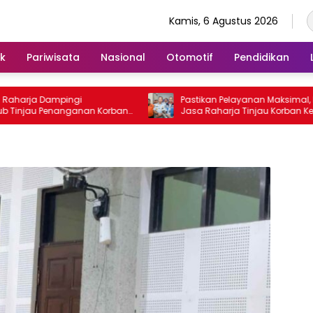
Kamis, 6 Agustus 2026
ik
Pariwisata
Nasional
Otomotif
Pendidikan
harja Dampingi
Pastikan Pelayanan Maksimal, Direk
njau Penanganan Korban
Jasa Raharja Tinjau Korban Kebak
tosa II di RS PHC
KM Mutiara Sentosa II